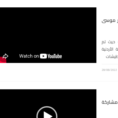
ور موسى
 حيث تم
لأردنية
قطيشات
28/08/2022
مشغل
الفيديو
مشاركة