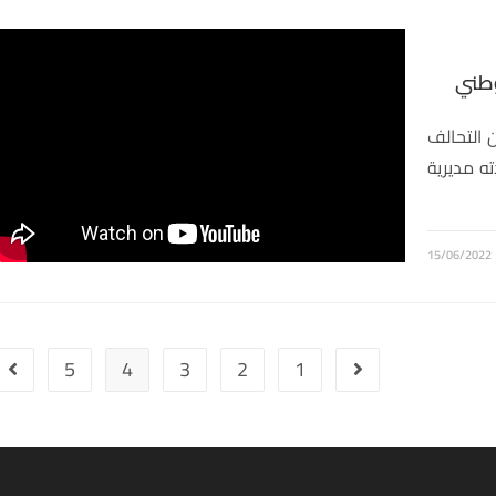
وطني
 التحالف
ه مديرية
15/06/2022
5
4
3
2
1