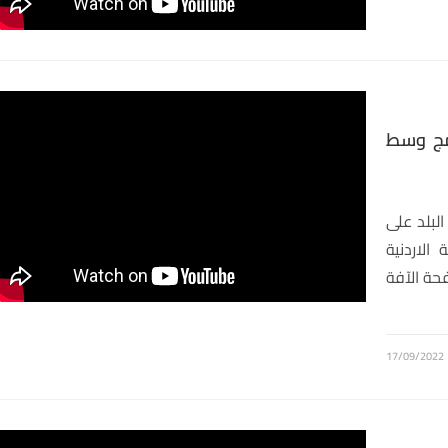
مج وسط
لبلد على
الاردنية
حة الآفة
17/09/2022