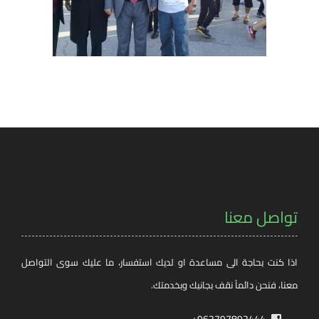
تواصل معنا
اذا كنت بحاجة الى مساعدة او لديك استفسار، ما عليك سوى التواصل
معنا، فنحن دائماً نقف بجانبك وبخدمتك.
962797892444+