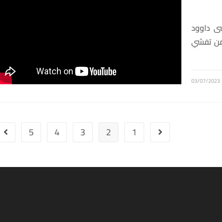
سى داوود
 من تفشي
03/07/2023
5
4
3
2
1