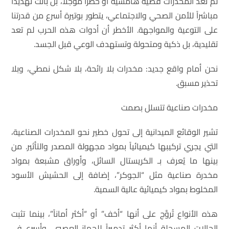
لم تعد المخدرات قضية هامشية أو خطرًا مؤجلاً، بل باتت تهديداً
مباشراً للأمن الصحي والاجتماعي، يتطور بوتيرة أسرع من قدرتنا
على التوعية والمواجهة. الأخطر أن أدوات هذه الحرب لم تعد
تقليدية، بل ذكية ومتحولة وتستهدف الوعي قبل الجسد.
نحن أمام واقع جديد: مخدرات بلا رائحة، بلا شكل نمطي، وبلا
تحذير مسبق.
مخدرات صناعية تتسلل بصمت
تشير الوقائع الميدانية إلى تحول خطير نحو المخدرات الصناعية،
التي يجري تركيبها كيميائياً بمواد مجهولة المصدر والتأثير. من
بينها ما يُعرف بـ الكريستال السائل، وأوراق مشبعة بمواد
مخدرة صناعية مثل “الجوكر”، إضافة إلى الحشيش الأسود
المخلوط بمواد كيميائية عالية السمية.
هذه الأنواع تُروَّج على أنها “أخف” أو “أكثر أماناً”، بينما تثبت
الحالات المسجلة أنها أكثر تدميراً للجهاز العصبي، وأسرع في