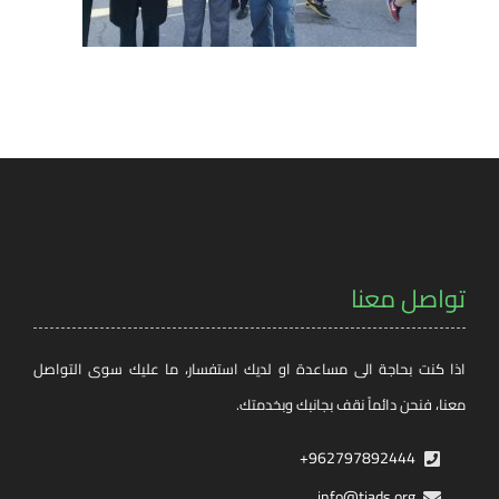
تواصل معنا
اذا كنت بحاجة الى مساعدة او لديك استفسار، ما عليك سوى التواصل
معنا، فنحن دائماً نقف بجانبك وبخدمتك.
962797892444+
info@tjads.org