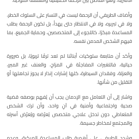
الأسرية، وهو الفاصل بين الرحمة الحقيقية والشفقة المؤذية.
وأضاف الطريفي أن الرحمة ليست في التستر على السلوك الخطر،
ولا في تبريره، ولا في الانتظار حتى يهدأ، بل تكون الرحمة بطلب
المساعدة مبكرًا، كاللجوء إلى المتخصصين، وحماية الجميع، بما
فيهم الشخص المدمن نفسه.
وأكد أن متابعة سلوكيات أبنائنا لم تعد ترفًا تربويًا، بل ضرورة
حياتية، فالتغيرات المفاجئة في المزاج، والعنف غير المبرر،
والعزلة، وفقدان السيطرة، كلها إشارات إنذار لا يجوز تجاهلها أو
التقليل من شأنها.
واشار إلى أن التعامل مع الإدمان يجب أن يُفهم بوصفه قضية
صحية واجتماعية وأمنية في آنٍ واحد، وأن ترك الشخص
المتعاطي دون تدخل علاجي متخصص يُعرّضه ويُعرّض أسرته
والمجتمع لمخاطر جسيمة.
وشدد الطريفي على أهمية طلب المساعدة المبكرة، وعدم