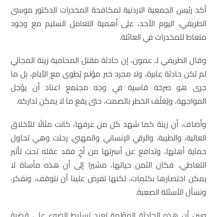
أكد رئيس الجمعية الاردنية لمكافحة المخدرات الدكتور موسى
الطريفي، اليوم الأحد، على أهمية التعامل السليم مع وجود
متعاط للمخدرات في العائلة.
وقال الطريفي لـ عمون، إن حادثة مقتل المحامية زينة المجالي
لم تكن حادثة عابرة، ولا مجرد خبر مؤلم يُطوى مع الأيام، بل ما
جرى هو صرخة قاسية في وجه مجتمعٍ اعتاد أن يؤجل
المواجهة، ويُغلّف الخطر بالصمت، حتى يقع ما لا يمكن تداركه.
وأضاف، أن زينة كما شهد كل من عرفها، كانت مثالًا للأخلاق
العالية، والطيبة، والرقي الإنساني والمهني. رحلت وهي تحاول
حماية أهلها، وتدافع عن أسرتها من أخٍ فقد عقله تحت تأثير
التعاطي، فكان الثمن حياتها، مشيرا إلى أن هذه مأساة لا
يمكن اختصارها بكلمات، لكنها تفرض علينا أن نتوقف، ونفكر،
ونسأل الأسئلة الصعبة.
وبين أن هذه الحادثة المؤلمة تعيد تسليط الضوء على قضية