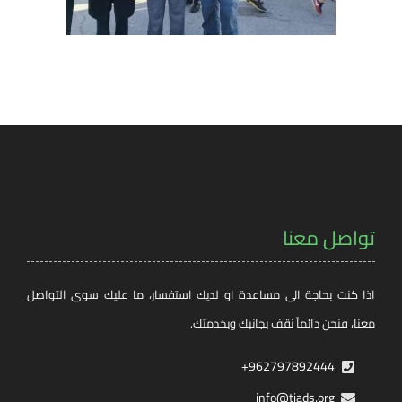
تواصل معنا
اذا كنت بحاجة الى مساعدة او لديك استفسار، ما عليك سوى التواصل
معنا، فنحن دائماً نقف بجانبك وبخدمتك.
962797892444+
info@tjads.org