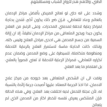
الطبي، والأهم هدر لأرواح الشباب ومستقبلهم.
وشدد على انه حتى لو تعالج المريض بأفضل مراكز الإدمان
بالعالم وعاد للتعاطي، فـإن ضرر ذلك يكون أكبر، فنحن بحاجة
لمراكز رعاية لاحقة لمدمني المخدرات، وعلى الرغم من العلاج
يكون جيدا ويخرج المتعافى من مراكز الإدمان نظيفاً، إلا ان إزالة
السمية من جسم المدمن هي احدى مراحل العلاج وليس كله،
ولذلك كانت الحاجة ماسة لاستمرار العلاج بالرعاية اللاحقة
ومنظومة متكاملة، للسيطرة على وضع المدمن وضمان عدم
تكراره التعاطي، فمراكز الرعاية اللاحقة لا تعني قصوراً بالعلاج،
بل اهتمام ما بعد العلاج.
ولفت الى ان الشخص المتعافى بعد خروجه من مركز علاج
الادمان، اذا اخذ الجرعة المعتاد عليها أصبحت جرعة زائدة بالنسبة
له، لأن عجلة التحمل لديه اختلفت بعد العلاج، وفي هذه الحالة
فإن المنتكس يعرض نفسه للخطر اكثر من المدمن الذي لم
يتعالج.