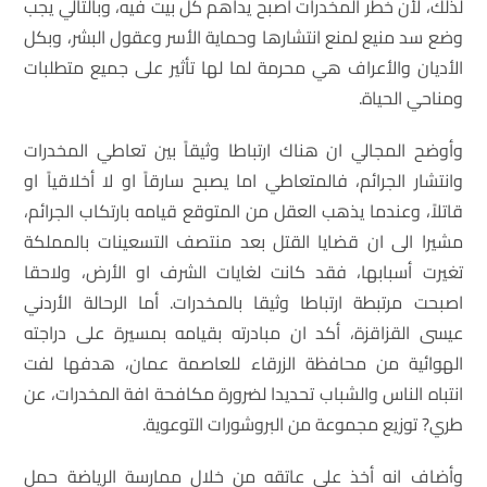
لذلك، لأن خطر المخدرات أصبح يداهم كل بيت فيه، وبالتالي يجب
وضع سد منيع لمنع انتشارها وحماية الأسر وعقول البشر، وبكل
الأديان والأعراف هي محرمة لما لها تأثير على جميع متطلبات
ومناحي الحياة.
وأوضح المجالي ان هناك ارتباطا وثيقاً بين تعاطي المخدرات
وانتشار الجرائم، فالمتعاطي اما يصبح سارقاً او لا أخلاقياً او
قاتلاً، وعندما يذهب العقل من المتوقع قيامه بارتكاب الجرائم،
مشيرا الى ان قضايا القتل بعد منتصف التسعينات بالمملكة
تغيرت أسبابها، فقد كانت لغايات الشرف او الأرض، ولاحقا
اصبحت مرتبطة ارتباطا وثيقا بالمخدرات. أما الرحالة الأردني
عيسى القزاقزة، أكد ان مبادرته بقيامه بمسيرة على دراجته
الهوائية من محافظة الزرقاء للعاصمة عمان، هدفها لفت
انتباه الناس والشباب تحديدا لضرورة مكافحة افة المخدرات، عن
طري? توزيع مجموعة من البروشورات التوعوية.
وأضاف انه أخذ على عاتقه من خلال ممارسة الرياضة حمل