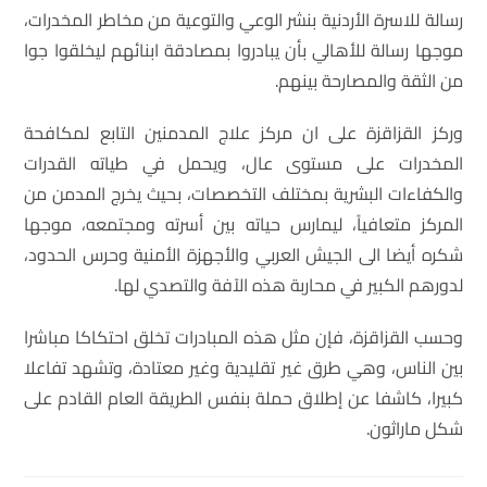
رسالة للاسرة الأردنية بنشر الوعي والتوعية من مخاطر المخدرات،
موجها رسالة للأهالي بأن يبادروا بمصادقة ابنائهم ليخلقوا جوا
من الثقة والمصارحة بينهم.
وركز القزاقزة على ان مركز علاج المدمنين التابع لمكافحة
المخدرات على مستوى عال، ويحمل في طياته القدرات
والكفاءات البشرية بمختلف التخصصات، بحيث يخرج المدمن من
المركز متعافياً، ليمارس حياته بين أسرته ومجتمعه، موجها
شكره أيضا الى الجيش العربي والأجهزة الأمنية وحرس الحدود،
لدورهم الكبير في محاربة هذه الآفة والتصدي لها.
وحسب القزاقزة، فإن مثل هذه المبادرات تخلق احتكاكا مباشرا
بين الناس، وهي طرق غير تقليدية وغير معتادة، وتشهد تفاعلا
كبيرا، كاشفا عن إطلاق حملة بنفس الطريقة العام القادم على
شكل ماراثون.