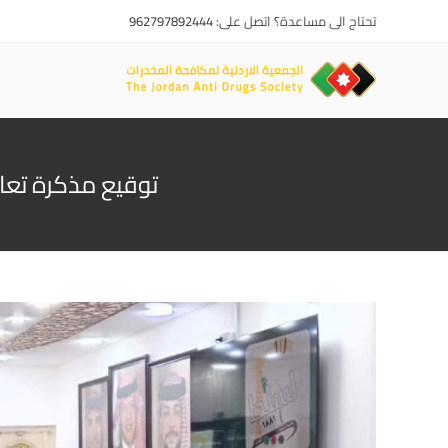
تحتاج الى مساعدة؟ اتصل على:
962797892444
توقيع مذكرة تعاو