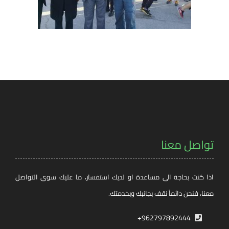
تواصل معنا
اذا كنت بحاجة الى مساعدة او لديك استفسار، ما عليك سوى التواصل
معنا، فنحن دائماً نقف بجانبك وبخدمتك.
962797892444+