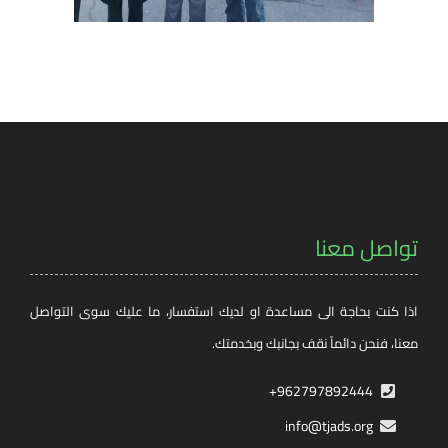
تواصل معنا
اذا كنت بحاجة الى مساعدة او لديك استفسار، ما عليك سوى التواصل
معنا، فنحن دائماً نقف بجانبك وبخدمتك.
962797892444+
info@tjads.org