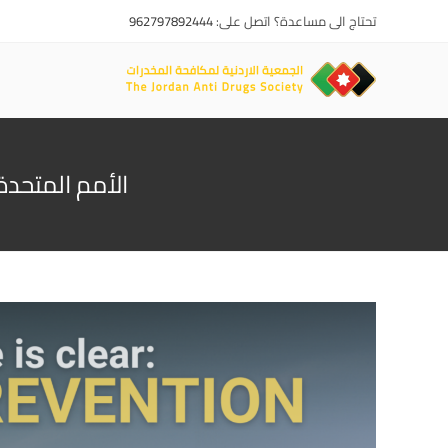
تحتاج الى مساعدة؟ اتصل على:
962797892444
الأمم المتحدة 